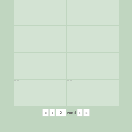
«
‹
von
4
›
»