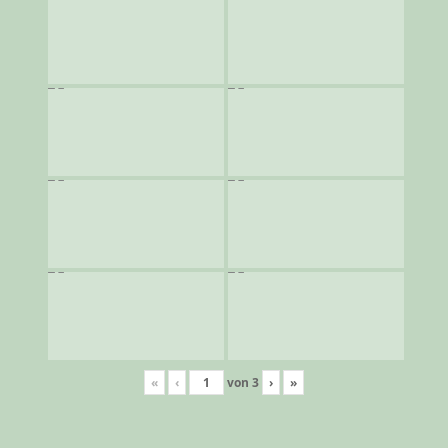
«
‹
von
3
›
»