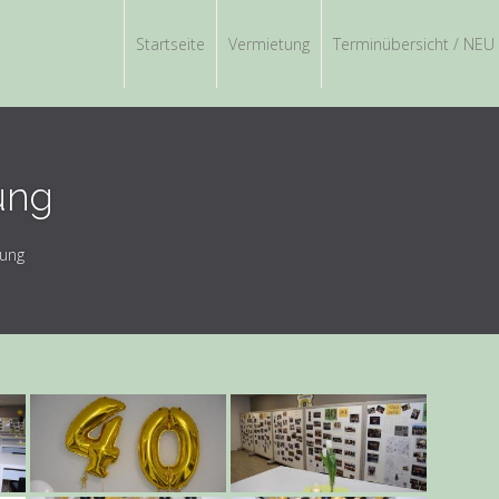
Startseite
Vermietung
Terminübersicht / NEU
ung
lung