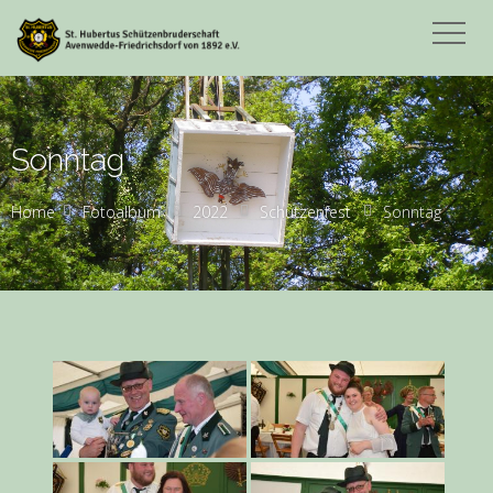
Sonntag
Home
Fotoalbum
2022
Schützenfest
Sonntag