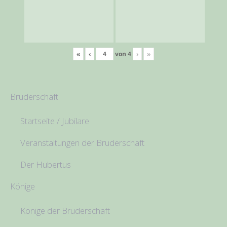
«
‹
von
4
›
»
Bruderschaft
Startseite / Jubilare
Veranstaltungen der Bruderschaft
Der Hubertus
Könige
Könige der Bruderschaft