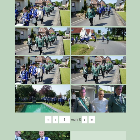
«
‹
von
3
›
»