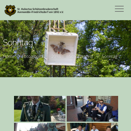
Sonntag
Home
Fotoalbum
2018
Schützenfest
Sonntag