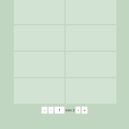
«
‹
von
2
›
»