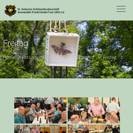
Freitag
Home
Fotoalbum
2016
Schützenfest
Freitag