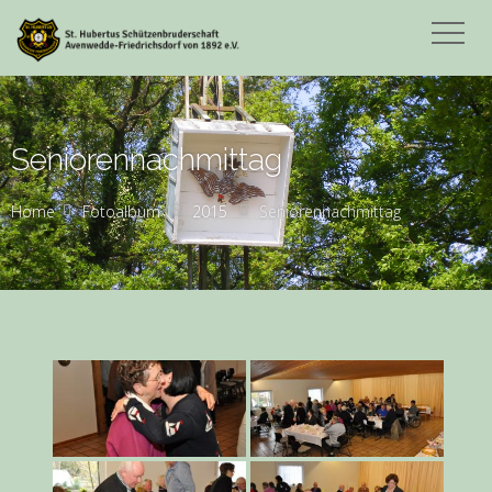
Seniorennachmittag
Home
Fotoalbum
2015
Seniorennachmittag