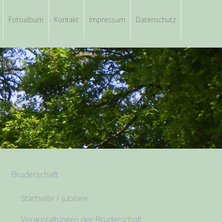
Fotoalbum
Kontakt
Impressum
Datenschutz
Bruderschaft
Startseite / Jubilare
Veranstaltungen der Bruderschaft