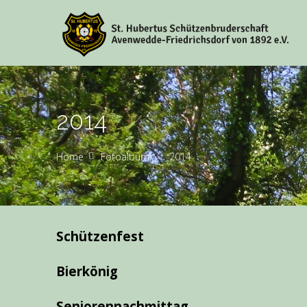
2014
Home
Fotoalbum
2014
Schützenfest
Bierkönig
Seniorennachmittag