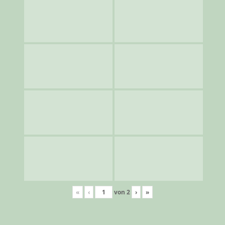
«
‹
von
2
›
»