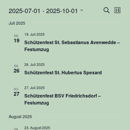
2025-07-01
 - 
2025-10-01
Veranst
Vera
Suche
Liste
Ansi
Datum
Suche
Juli 2025
Navi
wählen.
und
19. Juli 2025
SA.
Ansicht
19
Schützenfest St. Sebastianus Avenwedde –
Navigat
Festumzug
26. Juli 2025
SA.
26
Schützenfest St. Hubertus Spexard
27. Juli 2025
SO.
27
Schützenfest BSV Friedrichsdorf –
Festumzug
August 2025
23. August 2025
SA.