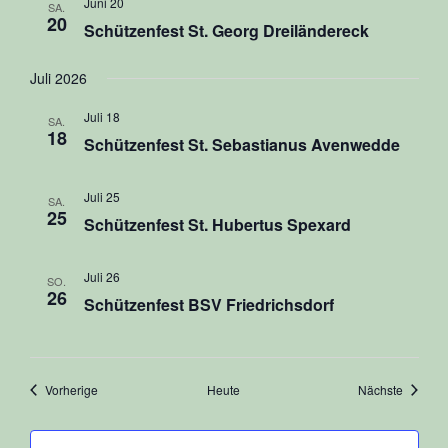
Juni 20
SA.
20
Schützenfest St. Georg Dreiländereck
Juli 2026
Juli 18
SA.
18
Schützenfest St. Sebastianus Avenwedde
Juli 25
SA.
25
Schützenfest St. Hubertus Spexard
Juli 26
SO.
26
Schützenfest BSV Friedrichsdorf
Veranstaltungen
Veranst
Vorherige
Heute
Nächste