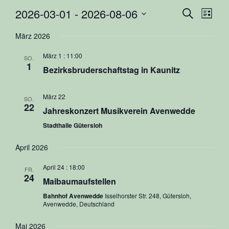
2026-03-01
 - 
2026-08-06
Veranst
Vera
Suche
Liste
Ansi
Datum
Suche
März 2026
Navi
wählen.
und
März 1 : 11:00
SO.
Ansicht
1
Bezirksbruderschaftstag in Kaunitz
Navigat
März 22
SO.
22
Jahreskonzert Musikverein Avenwedde
Stadthalle Gütersloh
April 2026
April 24 : 18:00
FR.
24
Maibaumaufstellen
Bahnhof Avenwedde
Isselhorster Str. 248, Gütersloh,
Avenwedde, Deutschland
Mai 2026