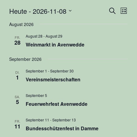
Heute
 - 
2026-11-08
Veranst
Vera
Suche
Liste
Ansi
Datum
Suche
August 2026
Navi
wählen.
und
August 28
-
August 29
FR.
Ansicht
28
Weinmarkt in Avenwedde
Navigat
September 2026
September 1
-
September 30
DI.
1
Vereinsmeisterschaften
September 5
SA.
5
Feuerwehrfest Avenwedde
September 11
-
September 13
FR.
11
Bundesschützenfest in Damme