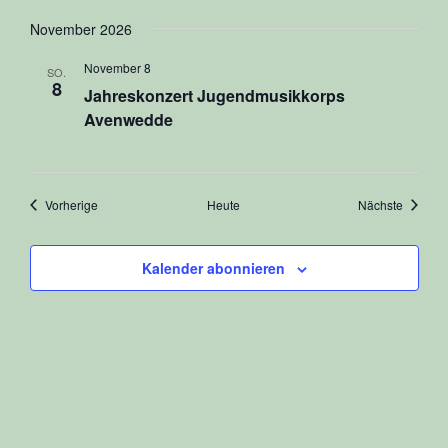
November 2026
November 8
SO.
8
Jahreskonzert Jugendmusikkorps
Avenwedde
Veranstaltungen
Veranst
Vorherige
Heute
Nächste
Kalender abonnieren